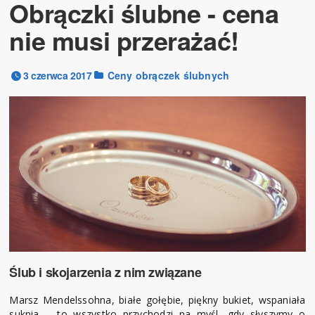
Obrączki ślubne - cena
nie musi przerażać!
3 czerwca 2017
Ceny obrączek ślubnych
Ślub i skojarzenia z nim związane
Marsz Mendelssohna, białe gołębie, piękny bukiet, wspaniała
suknia – to wszystko przychodzi na myśl, gdy słyszymy o