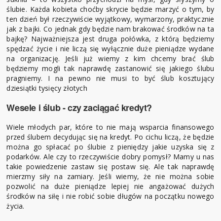
ślubie. Każda kobieta choćby skrycie będzie marzyć o tym, by
ten dzień był rzeczywiście wyjątkowy, wymarzony, praktycznie
jak z bajki. Co jednak gdy będzie nam brakować środków na ta
bajkę? Najważniejsza jest druga połówka, z którą będziemy
spędzać życie i nie liczą się wyłącznie duże pieniądze wydane
na organizację. Jeśli już wiemy z kim chcemy brać ślub
będziemy mogli tak naprawdę zastanowić się jakiego ślubu
pragniemy. I na pewno nie musi to być ślub kosztujący
dziesiątki tysięcy złotych
Wesele i ślub - czy zaciągać kredyt?
Wiele młodych par, które to nie mają wsparcia finansowego
przed ślubem decydując się na kredyt. Po cichu liczą, że będzie
można go spłacać po ślubie z pieniędzy jakie uzyska się z
podarków. Ale czy to rzeczywiście dobry pomysł? Mamy u nas
takie powiedzenie zastaw się postaw się. Ale tak naprawdę
mierzmy siły na zamiary. Jeśli wiemy, że nie można sobie
pozwolić na duże pieniądze lepiej nie angażować dużych
środków na siłę i nie robić sobie długów na początku nowego
życia.