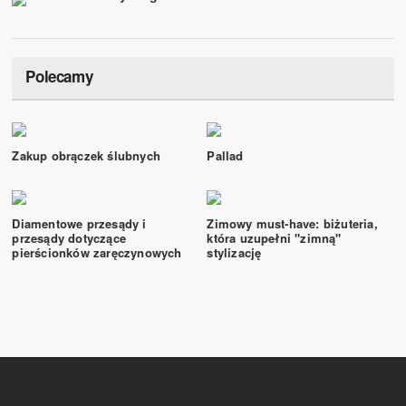
Polecamy
Zakup obrączek ślubnych
Pallad
Diamentowe przesądy i
Zimowy must-have: biżuteria,
przesądy dotyczące
która uzupełni "zimną"
pierścionków zaręczynowych
stylizację