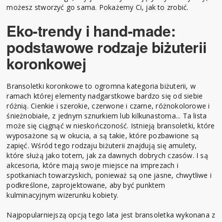
możesz stworzyć go sama. Pokażemy Ci, jak to zrobić.
Eko-trendy i hand-made:
podstawowe rodzaje biżuterii
koronkowej
Bransoletki koronkowe to ogromna kategoria biżuterii, w
ramach której elementy nadgarstkowe bardzo się od siebie
różnią. Cienkie i szerokie, czerwone i czarne, różnokolorowe i
śnieżnobiałe, z jednym sznurkiem lub kilkunastoma... Ta lista
może się ciągnąć w nieskończoność. Istnieją bransoletki, które
wyposażone są w okucia, a są takie, które pozbawione są
zapięć. Wśród tego rodzaju biżuterii znajdują się amulety,
które służą jako totem, jak za dawnych dobrych czasów. I są
akcesoria, które mają swoje miejsce na imprezach i
spotkaniach towarzyskich, ponieważ są one jasne, chwytliwe i
podkreślone, zaprojektowane, aby być punktem
kulminacyjnym wizerunku kobiety.
Najpopularniejszą opcją tego lata jest bransoletka wykonana z