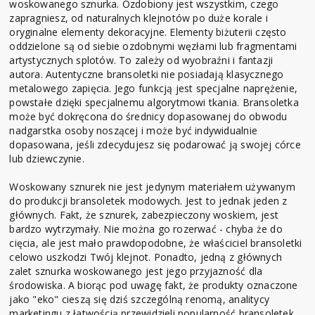
woskowanego sznurka. Ozdobiony jest wszystkim, czego
zapragniesz, od naturalnych klejnotów po duże korale i
oryginalne elementy dekoracyjne. Elementy biżuterii często
oddzielone są od siebie ozdobnymi węzłami lub fragmentami
artystycznych splotów. To zależy od wyobraźni i fantazji
autora. Autentyczne bransoletki nie posiadają klasycznego
metalowego zapięcia. Jego funkcją jest specjalne naprężenie,
powstałe dzięki specjalnemu algorytmowi tkania. Bransoletka
może być dokręcona do średnicy dopasowanej do obwodu
nadgarstka osoby noszącej i może być indywidualnie
dopasowana, jeśli zdecydujesz się podarować ją swojej córce
lub dziewczynie.
Woskowany sznurek nie jest jedynym materiałem używanym
do produkcji bransoletek modowych. Jest to jednak jeden z
głównych. Fakt, że sznurek, zabezpieczony woskiem, jest
bardzo wytrzymały. Nie można go rozerwać - chyba że do
cięcia, ale jest mało prawdopodobne, że właściciel bransoletki
celowo uszkodzi Twój klejnot. Ponadto, jedną z głównych
zalet sznurka woskowanego jest jego przyjazność dla
środowiska. A biorąc pod uwagę fakt, że produkty oznaczone
jako "eko" cieszą się dziś szczególną renomą, analitycy
marketingu z łatwością przewidzieli popularność bransoletek