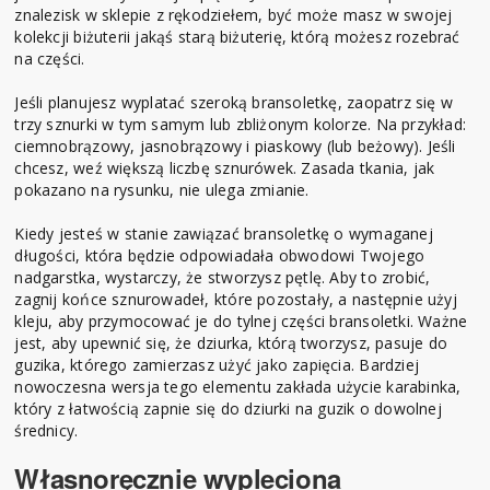
znalezisk w sklepie z rękodziełem, być może masz w swojej
kolekcji biżuterii jakąś starą biżuterię, którą możesz rozebrać
na części.
Jeśli planujesz wyplatać szeroką bransoletkę, zaopatrz się w
trzy sznurki w tym samym lub zbliżonym kolorze. Na przykład:
ciemnobrązowy, jasnobrązowy i piaskowy (lub beżowy). Jeśli
chcesz, weź większą liczbę sznurówek. Zasada tkania, jak
pokazano na rysunku, nie ulega zmianie.
Kiedy jesteś w stanie zawiązać bransoletkę o wymaganej
długości, która będzie odpowiadała obwodowi Twojego
nadgarstka, wystarczy, że stworzysz pętlę. Aby to zrobić,
zagnij końce sznurowadeł, które pozostały, a następnie użyj
kleju, aby przymocować je do tylnej części bransoletki. Ważne
jest, aby upewnić się, że dziurka, którą tworzysz, pasuje do
guzika, którego zamierzasz użyć jako zapięcia. Bardziej
nowoczesna wersja tego elementu zakłada użycie karabinka,
który z łatwością zapnie się do dziurki na guzik o dowolnej
średnicy.
Własnoręcznie wypleciona