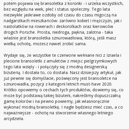
potem pojawia się bransoletka z koronki - i urzeka wszystkich,
bez względu na wiek, płeć i status społeczny. Tego lata
niezwykłe jaskrawe ozdoby od czasu do czasu migoczą na
nadgarstkach mieszkańców: zarówno kobiet i mężczyzn, jak i
nastolatków na rowerach i deskorolkach oraz kierowców
drogich Porsche. Prosta, niedroga, piękna, zalotna - taka
właśnie jest bransoletka sznurowadłowa, którą, jeśli masz
wielką ochotę, możesz nawet zrobić sama.
Wydaje się, że wszystkie te czerwone wełniane nici z Izraela i
plecione bransoletki z amuletów z miejsc pielgrzymkowych
tego lata wzięły - i połączyły się z modną designerską
biżuterią. I dostała to, co dostała. Nasz dzisiejszy artykuł, jak
już pewnie się domyślacie, poświęcony jest bransoletce na
sznurowadła, pozycji z kategorii letnich must-have 2020.
Krótko opowiemy o cechach tych produktów, dowiemy się, co
może być podstawą takiej biżuterii, nakreślimy dopuszczalną
gamę kolorów i na pewno powiemy, jak własnoręcznie
wykonać modną bransoletkę. I nagle będziesz mieć czas, a co
najważniejsze - ochotę na stworzenie własnego letniego
arcydzieła.