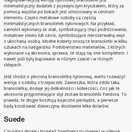
minimalistyczny dodatek z pojedynczym kryształem, który za
pomocą węzłów po bokach jest umocowany w centrum
elementu. Często metalowe ozdoby są częścią
minimalistycznych bransoletek nylonowych. Na przykład,
samolot wykonany ze stali, symbolizujący chęć podróżowania,
metalowe słowo lub serce, symbolizujące nierozerwalną więź
z ukochaną osobą. Modne kobiety noszą te bransoletki w kilku
sztukach na nadgarstku. Podobieństwo materiałów, z których
wykonane są akcesoria, sprawia, że stają się one kompletem. I
nawet jeśli były kupowane w różnym czasie i w różnych
sklepach.
Jeśli chodzi o plecioną bransoletkę nylonową, warto rozważyć
wersję z ozdobą z trzepaczek. Zawieszka, która zdobi taką
bransoletkę, dodaje jej delikatności i kobiecości. Coś jak te
akcesoria przypominające styl zestaw bransoletki Pandora. To
prawda, te drugie kosztują bajeczne pieniądze, a pierwsze
będą kosztować dziewczynę dosłownie kilka dolarów.
Suede
Czy lubisz drogie i bogate? Znajdziesz to również w ofercie