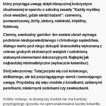
który przyciąga uwagę dzięki klasycznej kolorystyce
zbudowanej w oparciu o szkolną zasadę "Każdy myśliwy
chce wiedzieć, gdzie siedzi bażant": czerwony,
pomarańczowy, żółty, zielony, niebieski, błękitny,
fioletowy.
Ciemny, swobodny garnitur:
ten zestaw ubrań wymaga
podobnie niedopowiedzianego i chłodnego sąsiedztwa,
dlatego warto pod niego dokupić bransoletkę wykonaną z
celowo grubych skórzanych wstążek i ozdobioną
stalowymi elementami dekoracyjnymi. Najlepiej jak
najbardziej minimalistyczne (wybaczcie kalambur).
Strój wieczorowy:
Tutaj przyda się coś kobiecego,
delikatnego, ale też przyciągającego wzrok i zwracającego
uwagę. Przydadzą się więc modele z koralikami, szklanymi
perełkami, misternymi ozdobami czy zawieszkami.
Krótko mówiąc: w dzisiejszej modzie nie ma bardziej
przystępnego sposobu na spersonalizowanie każdej kokardki.