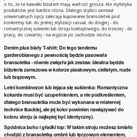
o to, że te kawałki biżuterii mają wartość grosza. Ale stylistyka
produktów jest bardzo różna. Dlatego styliści zamiast
uniwersalnych opcji zalecają kupowanie bransoletek pod
konkretny łuk: do jednej stylizacji casual, do drugiej - do
romantycznej sukienki lub stroju koktajlowego, do trzeciej - do
pracy, do czwartej - na wyjście po zachodzie słońca.
Denim plus biały T-shirt:
Do tego tandemu
garderobianego z pewnością będzie pasowała
bransoletka - równie zwięzła jak zestaw. Idealna będzie
biżuteria zamszowa w kolorze piaskowym, cielistym, nude
lub brązowym.
Letni kombinezon lub lejąca się sukienka:
Romantyczna
kokarda musi być uzupełnieniem, a nie podkreśleniem,
dlatego bransoletka może być wykonana w misternej
technice tkackiej, ale jej kolor powinien nawiązywać do
koloru stroju (a najlepiej być identyczny).
Spódnica boho i gładki top:
W takim stroju możesz śmiało
chodzić z bransoletką ombré lub tęczowym elementem,