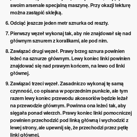
swoim arsenale specjalną maszynę. Przy okazji tekturę
można zastąpić sklejką.
Odciąć jeszcze jeden metr sznurka od reszty.
Pierwszy węzeł wykonaj tak, aby nie znajdował się nad
głównym sznurem z koralikami, ale pod nim.
Zawiązać drugi węzeł. Prawy brzeg sznura powinien
leżeć na sznurze głównym. Lewy koniec linki powinien
znajdować się nad prawym końcem, na lewo od linki
głównej.
Zawiązać trzeci węzeł. Zasadniczo wykonaj tę samą
czynność, co opisana w poprzednim punkcie, ale tym
razem lewy koniec przewodu akcesoriów będzie leżał
na przewodzie głównym. Powinna ona leżeć tak, aby
sięgała ponad wierzch. Prawy koniec linki pomocniczej
powinien przechodzić pod linką główną i wychodzić z
lewej strony, ale upewnij się, że przechodzi przez pętlę
linki głównej.