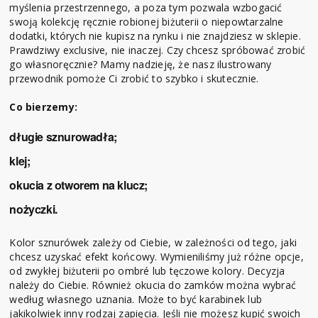
myślenia przestrzennego, a poza tym pozwala wzbogacić
swoją kolekcję ręcznie robionej biżuterii o niepowtarzalne
dodatki, których nie kupisz na rynku i nie znajdziesz w sklepie.
Prawdziwy exclusive, nie inaczej. Czy chcesz spróbować zrobić
go własnoręcznie? Mamy nadzieję, że nasz ilustrowany
przewodnik pomoże Ci zrobić to szybko i skutecznie.
Co bierzemy:
długie sznurowadła;
klej;
okucia z otworem na klucz;
nożyczki.
Kolor sznurówek zależy od Ciebie, w zależności od tego, jaki
chcesz uzyskać efekt końcowy. Wymieniliśmy już różne opcje,
od zwykłej biżuterii po ombré lub tęczowe kolory. Decyzja
należy do Ciebie. Również okucia do zamków można wybrać
według własnego uznania. Może to być karabinek lub
jakikolwiek inny rodzaj zapięcia. Jeśli nie możesz kupić swoich