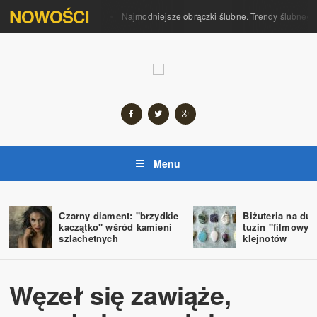
NOWOŚCI
rączki można wybrać?
Najmodniejsze obrączki ślubne. Trendy ślubnego se
Menu
Czarny diament: "brzydkie
Biżuteria na du
kaczątko" wśród kamieni
tuzin "filmowyc
szlachetnych
klejnotów
Węzeł się zawiąże,