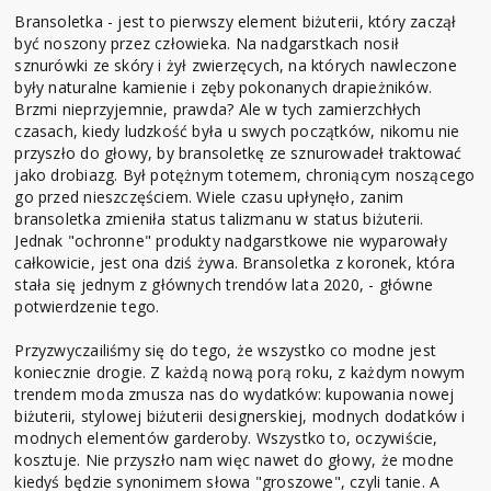
Bransoletka - jest to pierwszy element biżuterii, który zaczął
być noszony przez człowieka. Na nadgarstkach nosił
sznurówki ze skóry i żył zwierzęcych, na których nawleczone
były naturalne kamienie i zęby pokonanych drapieżników.
Brzmi nieprzyjemnie, prawda? Ale w tych zamierzchłych
czasach, kiedy ludzkość była u swych początków, nikomu nie
przyszło do głowy, by bransoletkę ze sznurowadeł traktować
jako drobiazg. Był potężnym totemem, chroniącym noszącego
go przed nieszczęściem. Wiele czasu upłynęło, zanim
bransoletka zmieniła status talizmanu w status biżuterii.
Jednak "ochronne" produkty nadgarstkowe nie wyparowały
całkowicie, jest ona dziś żywa. Bransoletka z koronek, która
stała się jednym z głównych trendów lata 2020, - główne
potwierdzenie tego.
Przyzwyczailiśmy się do tego, że wszystko co modne jest
koniecznie drogie. Z każdą nową porą roku, z każdym nowym
trendem moda zmusza nas do wydatków: kupowania nowej
biżuterii, stylowej biżuterii designerskiej, modnych dodatków i
modnych elementów garderoby. Wszystko to, oczywiście,
kosztuje. Nie przyszło nam więc nawet do głowy, że modne
kiedyś będzie synonimem słowa "groszowe", czyli tanie. A