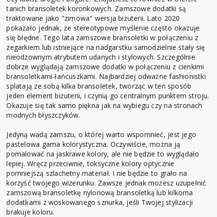
tanich bransoletek koronkowych. Zamszowe dodatki są
traktowane jako "zimowa" wersja biżuterii. Lato 2020
pokazało jednak, że stereotypowe myślenie często okazuje
się błędne. Tego lata zamszowe bransoletki w połączeniu z
zegarkiem lub istniejące na nadgarstku samodzielnie stały się
nieodzownym atrybutem udanych i stylowych. Szczególnie
dobrze wyglądają zamszowe dodatki w połączeniu z cienkimi
bransoletkami-łańcuszkami. Najbardziej odważne fashionistki
splatają ze sobą kilka bransoletek, tworząc w ten sposób
jeden element biżuterii, i czynią go centralnym punktem stroju.
Okazuje się tak samo piękna jak na wybiegu czy na stronach
modnych błyszczyków.
Jedyną wadą zamszu, o której warto wspomnieć, jest jego
pastelowa gama kolorystyczna. Oczywiście, można ją
pomalować na jaskrawe kolory, ale nie będzie to wyglądało
lepiej. Wręcz przeciwnie, toksyczne kolory optycznie
pomniejszą szlachetny materiał. I nie będzie to grało na
korzyść twojego wizerunku. Zawsze jednak możesz uzupełnić
zamszową bransoletkę nylonową bransoletką lub kilkoma
dodatkami z woskowanego sznurka, jeśli Twojej stylizacji
brakuje koloru.