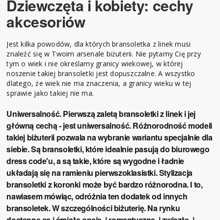
Dziewczęta i kobiety: cechy
akcesoriów
Jest kilka powodów, dla których bransoletka z linek musi
znaleźć się w Twoim arsenale biżuterii. Nie pytamy Cię przy
tym o wiek i nie określamy granicy wiekowej, w której
noszenie takiej bransoletki jest dopuszczalne. A wszystko
dlatego, że wiek nie ma znaczenia, a granicy wieku w tej
sprawie jako takiej nie ma.
Uniwersalność.
Pierwszą zaletą bransoletki z linek i jej
główną cechą - jest uniwersalność. Różnorodność modeli
takiej biżuterii pozwala na wybranie wariantu specjalnie dla
siebie. Są bransoletki, które idealnie pasują do biurowego
dress code'u, a są takie, które są wygodne i ładnie
układają się na ramieniu pierwszoklasistki. Stylizacja
bransoletki z koronki może być bardzo różnorodna. I to,
nawiasem mówiąc, odróżnia ten dodatek od innych
bransoletek. W szczególności biżuterię. Na rynku
dostępne są i śmiałe opcje, i romantyczne, i zwięzłe, i