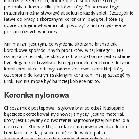
lub różnej szerokości, połączone ze sobą. Może to być
plecionka utkana z kilku pasków skóry. Za pomocą tego
materiału można stworzyć absolutnie każdy splot. Szczególnie
łatwe do pracy z skórzanymi koronkami będą te, które są
dobre z długimi włosami i lubią tworzyć z nich arcydzieła w
postaci różnych warkoczy.
Minimalizm jest tym, co wyróżnia skórzane bransoletki
koronkowe spośród innych produktów w tej kategorii. Nie
oznacza to jednak, że skórzana bransoletka nie jest w stanie
być elegancka i krzykliwa. Istnieją modele ozdobione dużymi
koralikami. Akcesoria wykonane z celowo szorstkiej skóry i
ozdobione delikatnymi szklanymi koralikami mają szczególny
urok. Nic nie może być bardziej kobiece niż to.
Koronka nylonowa
Chcesz mieć postępową i stylową bransoletkę? Następnie
będziesz potrzebował nylonowej smyczy. Jest to materiał,
który jest używany do tworzenia najmodniejszej biżuterii dla
nastolatek. Kto-wie-kto, a ci faceci na pewno wiedzą dużo o
trendach i nie dają sobie robić selfie wokół palca.
Najpopularniejszą wersją nylonowej bransoletki jest