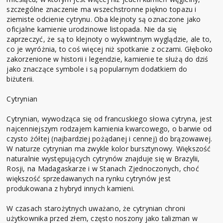
szczególne znaczenie ma wszechstronne piękno topazu i
ziemiste odcienie cytrynu. Oba klejnoty są oznaczone jako
oficjalne kamienie urodzinowe listopada. Nie da się
zaprzeczyć, że są to klejnoty o wykwintnym wyglądzie, ale to,
co je wyróżnia, to coś więcej niż spotkanie z oczami. Głęboko
zakorzenione w historii i legendzie, kamienie te służą do dziś
jako znaczące symbole i są popularnym dodatkiem do
biżuterii.
Cytrynian
Cytrynian, wywodząca się od francuskiego słowa cytryna, jest
najcenniejszym rodzajem kamienia kwarcowego, o barwie od
czysto żółtej (najbardziej pożądanej i cennej) do brązowawej.
W naturze cytrynian ma zwykle kolor bursztynowy. Większość
naturalnie występujących cytrynów znajduje się w Brazylii,
Rosji, na Madagaskarze i w Stanach Zjednoczonych, choć
większość sprzedawanych na rynku cytrynów jest
produkowana z hybryd innych kamieni.
W czasach starożytnych uważano, że cytrynian chroni
użytkownika przed złem, często noszony jako talizman w