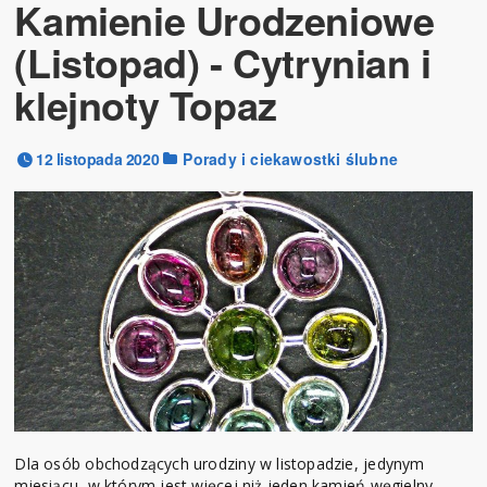
Kamienie Urodzeniowe
(Listopad) - Cytrynian i
klejnoty Topaz
12 listopada 2020
Porady i ciekawostki ślubne
Dla osób obchodzących urodziny w listopadzie, jedynym
miesiącu, w którym jest więcej niż jeden kamień węgielny,