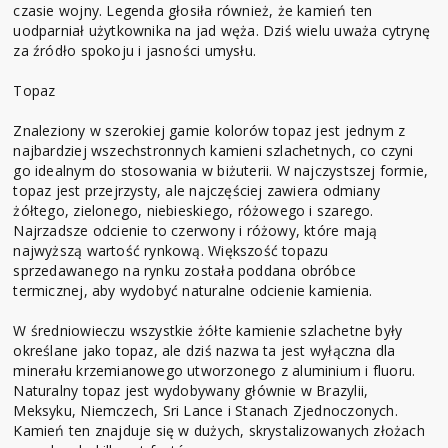
czasie wojny. Legenda głosiła również, że kamień ten
uodparniał użytkownika na jad węża. Dziś wielu uważa cytrynę
za źródło spokoju i jasności umysłu.
Topaz
Znaleziony w szerokiej gamie kolorów topaz jest jednym z
najbardziej wszechstronnych kamieni szlachetnych, co czyni
go idealnym do stosowania w biżuterii. W najczystszej formie,
topaz jest przejrzysty, ale najczęściej zawiera odmiany
żółtego, zielonego, niebieskiego, różowego i szarego.
Najrzadsze odcienie to czerwony i różowy, które mają
najwyższą wartość rynkową. Większość topazu
sprzedawanego na rynku została poddana obróbce
termicznej, aby wydobyć naturalne odcienie kamienia.
W średniowieczu wszystkie żółte kamienie szlachetne były
określane jako topaz, ale dziś nazwa ta jest wyłączna dla
minerału krzemianowego utworzonego z aluminium i fluoru.
Naturalny topaz jest wydobywany głównie w Brazylii,
Meksyku, Niemczech, Sri Lance i Stanach Zjednoczonych.
Kamień ten znajduje się w dużych, skrystalizowanych złożach