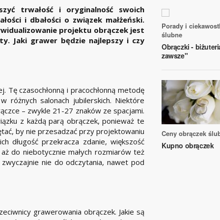
szyć trwałość i oryginalność swoich
ości i dbałości o związek małżeński.
Porady i ciekawost
idualizowanie projektu obrączek jest
ślubne
y. Jaki grawer będzie najlepszy i czy
Obrączki - biżuter
zawsze"
iej. Tę czasochłonną i pracochłonną metodę
 różnych salonach jubilerskich. Niektóre
brączce – zwykle 21-27 znaków ze spacjami.
iązku z każdą parą obrączek, ponieważ te
tać, by nie przesadzać przy projektowaniu
Ceny obrączek ślu
ich długość przekracza zdanie, większość
Kupno obrączek
 aż do niebotycznie małych rozmiarów też
zwyczajnie nie do odczytania, nawet pod
eciwnicy grawerowania obrączek. Jakie są