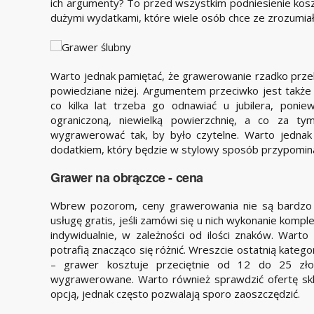
ich argumenty? To przed wszystkim podniesienie koszt
dużymi wydatkami, które wiele osób chce ze zrozumia
Warto jednak pamiętać, że grawerowanie rzadko przek
powiedziane niżej. Argumentem przeciwko jest także
co kilka lat trzeba go odnawiać u jubilera, ponie
ograniczoną, niewielką powierzchnię, a co za t
wygrawerować tak, by było czytelne. Warto jedna
dodatkiem, który będzie w stylowy sposób przypomina
Grawer na obrączce - cena
Wbrew pozorom, ceny grawerowania nie są bardzo w
usługę gratis, jeśli zamówi się u nich wykonanie komp
indywidualnie, w zależności od ilości znaków. Warto
potrafią znacząco się różnić. Wreszcie ostatnią kateg
– grawer kosztuje przeciętnie od 12 do 25 zło
wygrawerowane. Warto również sprawdzić ofertę skl
opcją, jednak często pozwalają sporo zaoszczędzić.