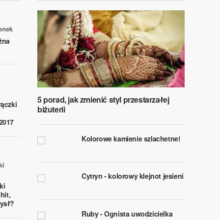
onek
żna
5 porad, jak zmienić styl przestarzałej
ączki
biżuterii
2017
Kolorowe kamienie szlachetne!
ki
Cytryn - kolorowy klejnot jesieni
ki
hit,
ysł?
Ruby - Ognista uwodzicielka