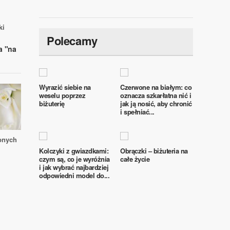
ki
Polecamy
ia "na
Wyrazić siebie na
Czerwone na białym: co
weselu poprzez
oznacza szkarłatna nić i
biżuterię
jak ją nosić, aby chronić
i spełniać...
bnych
Kolczyki z gwiazdkami:
Obrączki – biżuteria na
czym są, co je wyróżnia
całe życie
i jak wybrać najbardziej
odpowiedni model do...