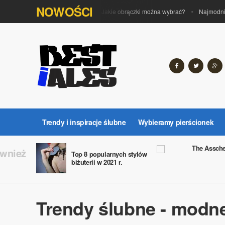
NOWOŚCI
Jakie obrączki można wybrać?
Najmodni
Trendy i inspiracje ślubne
Wybieramy pierścionek
The Assch
ównież
Top 8 popularnych stylów
biżuterii w 2021 r.
Trendy ślubne - modne