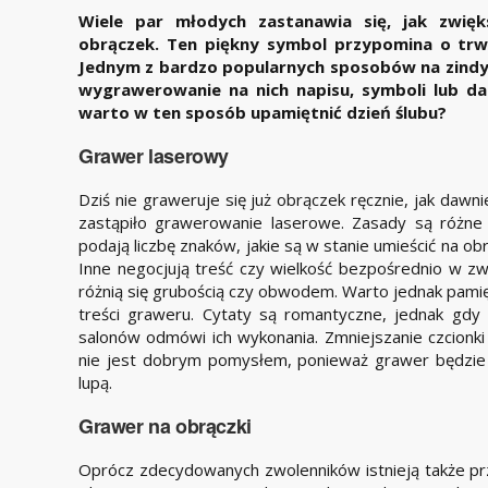
Wiele par młodych zastanawia się, jak zwięk
obrączek. Ten piękny symbol przypomina o trwał
Jednym z bardzo popularnych sposobów na zindyw
wygrawerowanie na nich napisu, symboli lub dat
warto w ten sposób upamiętnić dzień ślubu?
Grawer laserowy
Dziś nie graweruje się już obrączek ręcznie, jak dawn
zastąpiło grawerowanie laserowe. Zasady są różne w
podają liczbę znaków, jakie są w stanie umieścić na o
Inne negocjują treść czy wielkość bezpośrednio w zw
różnią się grubością czy obwodem. Warto jednak pamię
treści graweru. Cytaty są romantyczne, jednak gdy 
salonów odmówi ich wykonania. Zmniejszanie czcionki
nie jest dobrym pomysłem, ponieważ grawer będzie 
lupą.
Grawer na obrączki
Oprócz zdecydowanych zwolenników istnieją także prz