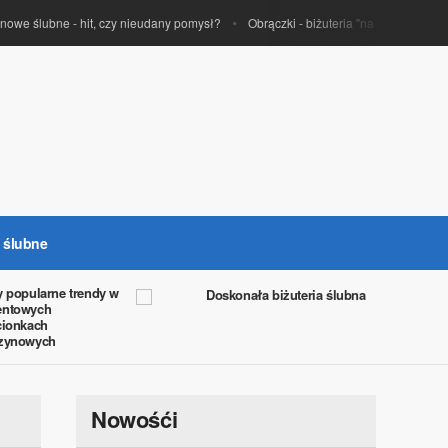
anowe ślubne - hit, czy nieudany pomysł?
Obrączki - biżuteria "na zawsze"
i ślubne
y popularne trendy w
Doskonała biżuteria ślubna
entowych
cionkach
czynowych
Nowośći