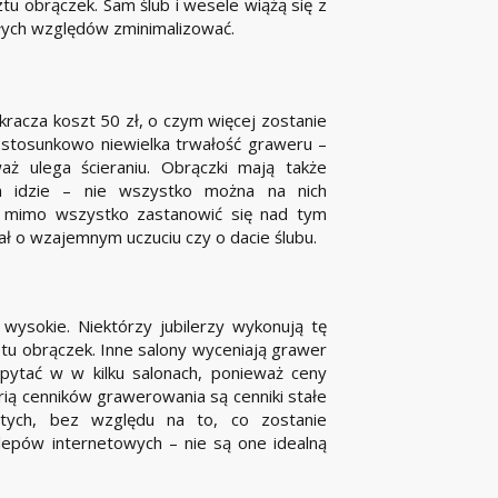
u obrączek. Sam ślub i wesele wiążą się z
łych względów zminimalizować.
racza koszt 50 zł, o czym więcej zostanie
 stosunkowo niewielka trwałość graweru –
waż ulega ścieraniu. Obrączki mają także
ym idzie – nie wszystko można na nich
k mimo wszystko zastanowić się nad tym
ł o wzajemnym uczuciu czy o dacie ślubu.
ysokie. Niektórzy jubilerzy wykonują tę
letu obrączek. Inne salony wyceniają grawer
 pytać w w kilku salonach, ponieważ ceny
orią cenników grawerowania są cenniki stałe
tych, bez względu na to, co zostanie
epów internetowych – nie są one idealną