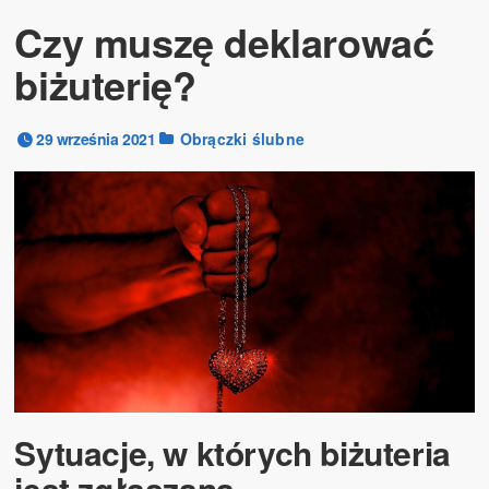
Czy muszę deklarować
biżuterię?
29 września 2021
Obrączki ślubne
Sytuacje, w których biżuteria
jest zgłaszana