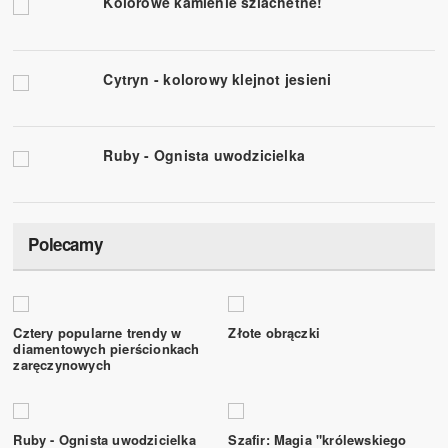
Kolorowe kamienie szlachetne!
Cytryn - kolorowy klejnot jesieni
Ruby - Ognista uwodzicielka
Polecamy
Cztery popularne trendy w
Złote obrączki
diamentowych pierścionkach
zaręczynowych
Ruby - Ognista uwodzicielka
Szafir: Magia "królewskiego