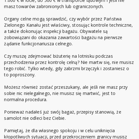
1.000 € w locie, do 500 € w transporcie lądowym i jeśli nie
masz towarów zabronionych lub ograniczonych.
Organy celne mogą sprawdzić, czy wybór przez Państwa
Zielonego Kanału jest właściwy, stosując kontrole techniczne,
a także dokonując inspekcji bagażu. Obywatele są
zobowiązani do okazania zawartości bagażu na pierwsze
żądanie funkcjonariusza celnego.
Czy muszę zdejmować biżuterię na lotnisku podczas
przechodzenia przez kontrolę celną? Nie martw się, nie musisz
tego robić. Tylko wtedy, gdy zabrzmi brzęczyk i zostaniesz o
to poproszony.
Możesz również zostać przeszukany, ale jeśli nie masz przy
sobie nic nielegalnego, nie musisz się martwić, jest to
normalna procedura.
Ponieważ nadałeś już swój bagaż, przepisy stanowią, że
samolot nie odleci bez Ciebie.
Pamiętaj, że dla własnego spokoju i w celu uniknięcia
kłopotliwych sytuacji, przed przekroczeniem granicy musisz