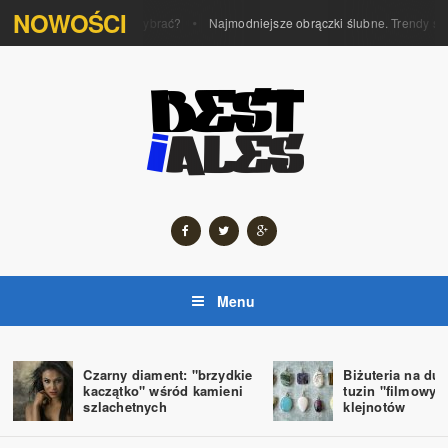
NOWOŚCI
Jakie obrączki można wybrać?
Najmodniejsze obrączki ślubne. Trendy ślu
Menu
Czarny diament: "brzydkie
Biżuteria na du
kaczątko" wśród kamieni
tuzin "filmowyc
szlachetnych
klejnotów